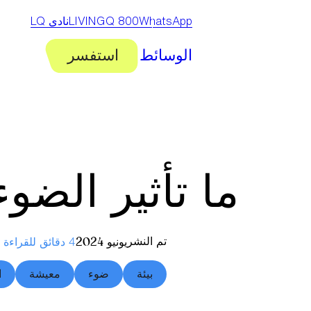
خطى
WhatsApp
800 LIVINGQ
نادي LQ
لى
لمحتوى
الوسائط
استفسر
ما تأثير الضوء
تم النشر
يونيو 2024
4 دقائق للقراءة
بيئة
ضوء
معيشة
ا