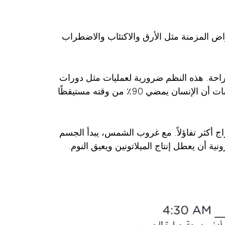
اض المزمنة مثل الأرق والاكتئاب والاضطراب
والراحة. هذه النظم ضرورية لعمليات مثل دورات
النوم واليقظة، وتنظيم درجة حرارة الجسم، وإنتاج الهرمونات، والأيض، ووظائف الجهاز المناعي. وتوضح الدراسات أن الإنسان يمضي 90٪ من وقته مستيقظًا
ج أكثر تفاؤلاً. مع غروب الشمس، يبدأ الجسم
ية أن يعطل إنتاج الميلاتونين ويعيق النوم.