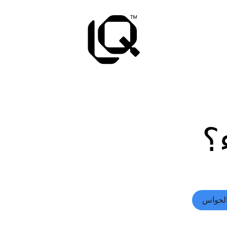
؟
لحواس