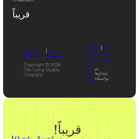
قريباً
800
|
Wh
بيان
|
الشروط
LIVIN
ats
الخصوصية
والأحكام
GQ
App
Copyright © 2026
تم
Bl
The Living Quality
إنشاؤها
ac
Company
بواسطة
k
قريباً!
انضم إلى نادي LQ