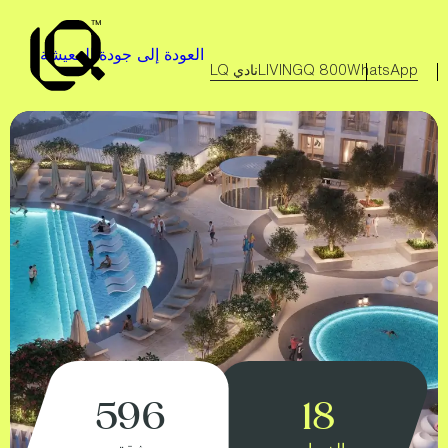
خطى
لى
العودة إلى جودة المعيشة
لمحتوى
WhatsApp
800 LIVINGQ
نادي LQ
596
18