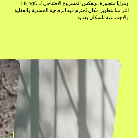
ومزايا متطورة، ويعكس المشروع الافتتاحي لـ LivingQ
التزامنا بتطوير مكان تُحترم فيه الرفاهية الجسدية والعقلية
والاجتماعية للسكان بعناية.