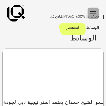
خطى
لى
لمحتوى
WhatsApp
800 LIVINGQ
نادي LQ
استفسر
الوسائط
الوسائط
‏سمو الشيخ حمدان يعتمد استراتيجية دبي لجودة