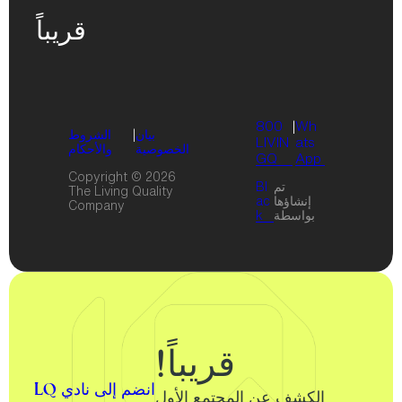
قريباً
800
|
Wh
بيان
|
الشروط
LIVIN
ats
الخصوصية
والأحكام
GQ
App
Copyright © 2026
تم
Bl
The Living Quality
إنشاؤها
ac
Company
بواسطة
k
قريباً!
انضم إلى نادي LQ
الكشف عن المجتمع الأول