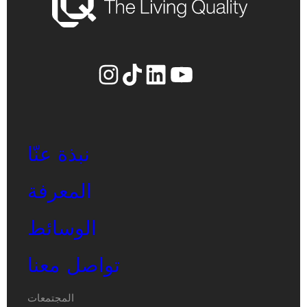
يوتيوب
لينكد إن
إنستجرام
تيك توك
نبذة عنّا
المعرفة
الوسائط
تواصل معنا
المجتمعات