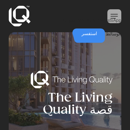
خطى
لى
لمحتوى
WhatsApp
800 LIVINGQ
نادي LQ
استفسر
الوسائط
The Living
قصة Quality ‏