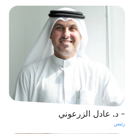
- د. عادل الزرعوني
رئيس